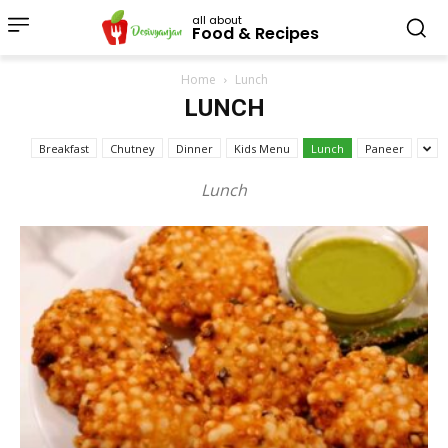
all about
Food & Recipes
Home
Lunch
LUNCH
Breakfast
Chutney
Dinner
Kids Menu
Lunch
Paneer
Lunch