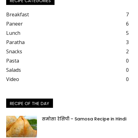
RECIPE CATEGORIES
Breakfast
7
Paneer
6
Lunch
5
Paratha
3
Snacks
2
Pasta
0
Salads
0
Video
0
RECIPE OF THE DAY
समोसा रेसिपी – Samosa Recipe in Hindi