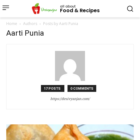
all about
Food & Recipes
Home
Authors
Posts by Aarti Punia
Aarti Punia
17 POSTS
0 COMMENTS
https://desivyanjan.com/