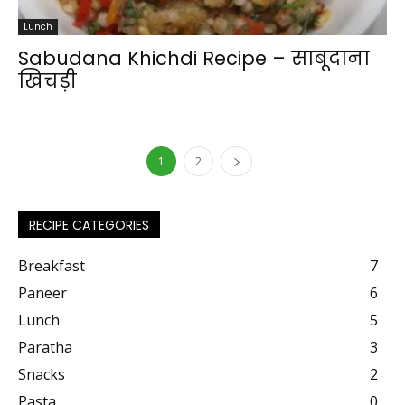
Lunch
Sabudana Khichdi Recipe – साबूदाना
खिचड़ी
1
2
RECIPE CATEGORIES
Breakfast
7
Paneer
6
Lunch
5
Paratha
3
Snacks
2
Pasta
0