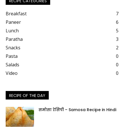
RECIPE CATEGORIES
Breakfast
7
Paneer
6
Lunch
5
Paratha
3
Snacks
2
Pasta
0
Salads
0
Video
0
RECIPE OF THE DAY
समोसा रेसिपी – Samosa Recipe in Hindi