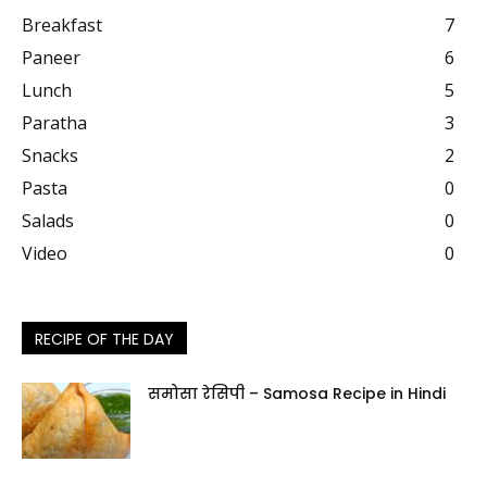
Breakfast
7
Paneer
6
Lunch
5
Paratha
3
Snacks
2
Pasta
0
Salads
0
Video
0
RECIPE OF THE DAY
समोसा रेसिपी – Samosa Recipe in Hindi